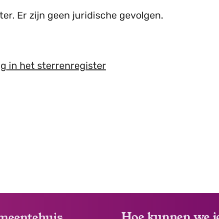
er. Er zijn geen juridische gevolgen.
ng in het sterrenregister
Hoe kunnen we j
meentehuis
 & openingsuren