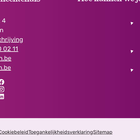
 4
en
hrijving
 02 11
en.be
n.be
aal gemeentehuis
haal gemeentehuis
aal gemeentehuis
Cookiebeleid
Toegankelijkheidsverklaring
Sitemap