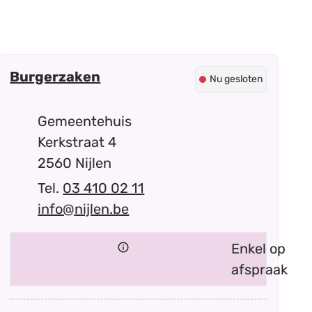
Contact
Burgerzaken
Nu gesloten
Adres
Gemeentehuis
Kerkstraat 4
,
2560
Nijlen
03 410 02 11
E-mail
info
@
nijlen.be
Enkel op
afspraak