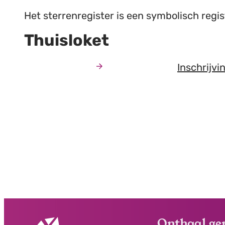
Het sterrenregister is een symbolisch regist
Thuisloket
Inschrijvi
Onthaal ge
Contact