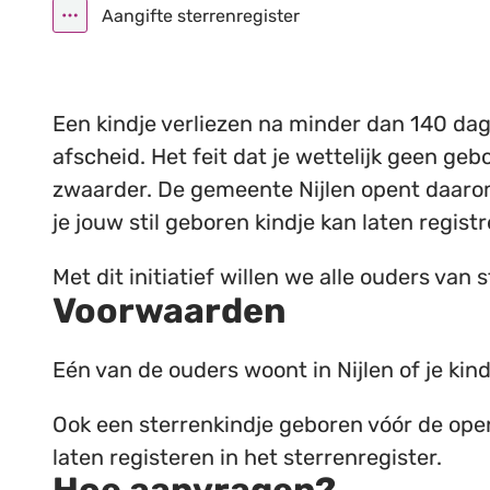
Aangifte sterrenregister
Toon alle broodkruimel items
Een kindje verliezen na minder dan 140 da
afscheid. Het feit dat je wettelijk geen ge
zwaarder. De gemeente Nijlen opent daar
je jouw stil geboren kindje kan laten registr
Met dit initiatief willen we alle ouders van
Voorwaarden
Eén van de ouders woont in Nijlen of je kindj
Ook een sterrenkindje geboren vóór de open
laten registeren in het sterrenregister.