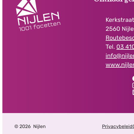
Adres
Kerkstraat
,
2560
Nijl
Routebesc
03 410
E-mail
info
@
nijl
Website
www.nijle
Facebook
Onth
Instagram
Ont
LinkedIn
Onth
© 2026
Nijlen
Privacybeleid