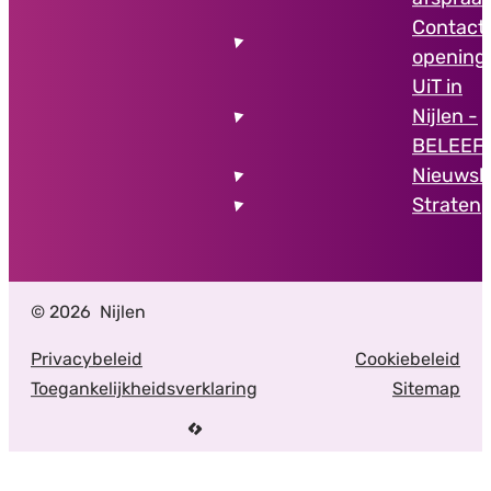
Contact
opening
UiT in
Nijlen -
BELEEF
Nieuwsb
Stratenp
© 2026
Nijlen
Privacybeleid
Cookiebeleid
Toegankelijkheidsverklaring
Sitemap
LCP nv 2026 ©