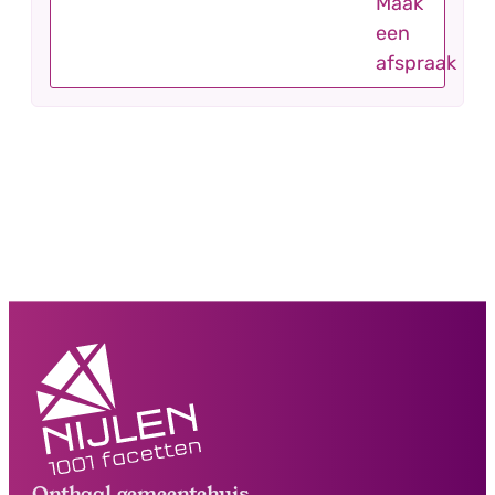
Maak
een
afspraak
Onthaal gemeentehuis