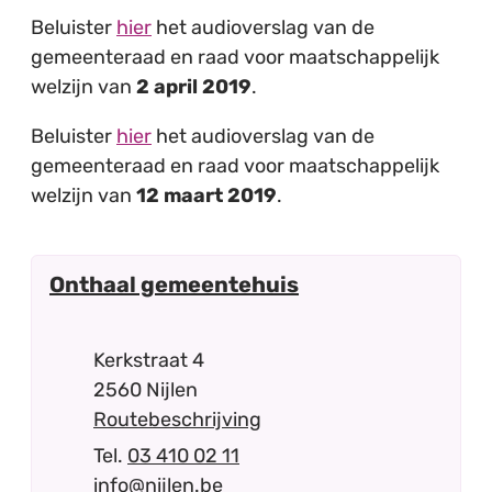
Beluister
hier
het audioverslag van de
gemeenteraad en raad voor maatschappelijk
welzijn van
2 april 2019
.
Beluister
hier
het audioverslag van de
gemeenteraad en raad voor maatschappelijk
welzijn van
12 maart 2019
.
Contact
Onthaal gemeentehuis
Adres
Kerkstraat 4
,
2560
Nijlen
Routebeschrijving
03 410 02 11
E-mail
info
@
nijlen.be