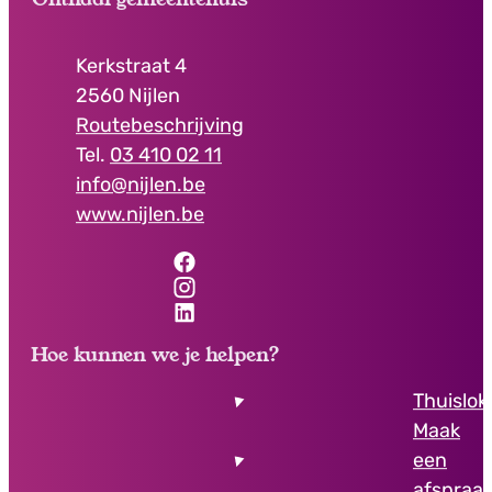
Contact & openingsuren
Adres
Kerkstraat 4
,
2560
Nijlen
Routebeschrijving
03 410 02 11
E-mail
info
@
nijlen.be
Website
www.nijlen.be
Facebook
Onthaal gemeentehuis
Instagram
Onthaal gemeentehuis
LinkedIn
Onthaal gemeentehuis
Hoe kunnen we je helpen?
Thuislok
Maak
een
afspraa