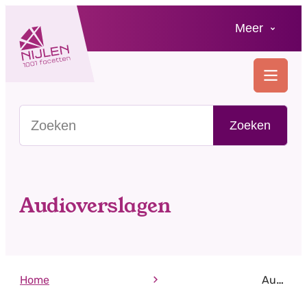
Naar inhoud
Meer
Nijlen
MENU
Zoeken in jouw gemeente
Zoeken
Audioverslagen
Home
Audioverslagen