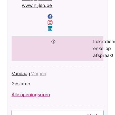
Website
www.nijlen.be
Facebook
Onthaal gemeentehuis
Instagram
Onthaal gemeentehuis
LinkedIn
Onthaal gemeentehuis
Loketdien
enkel op
afspraak!
Vandaag
Morgen
Gesloten
Onthaal gemeentehuis
Alle openingsuren