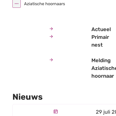
Aziatische hoornaars
Toon alle broodkruimel items
Actueel
Primair
nest
Melding
Aziatisch
hoornaar
Nieuws
Help de zoekteams in de strijd tegen Azi
Gepubli
29 juli 