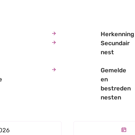
Herkenning
Secundair
nest
Gemelde
e
en
bestreden
nesten
atische hoornaars
Meld Aziatische hoor
ceerd op
2026