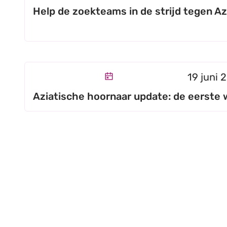
Help de zoekteams in de strijd tegen A
Aziatische hoornaar update: de eerste we
Gepubli
19 juni 
Aziatische hoornaar update: de eerste w