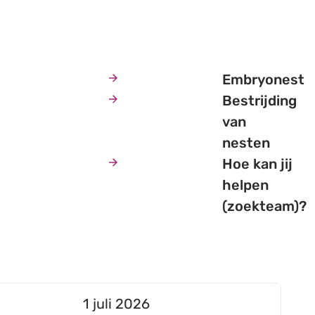
Embryonest
Bestrijding
van
nesten
Hoe kan jij
helpen
(zoekteam)?
naars, zowel nesten als rondvliegende hoornaa
Gepubliceerd op
1 juli 2026