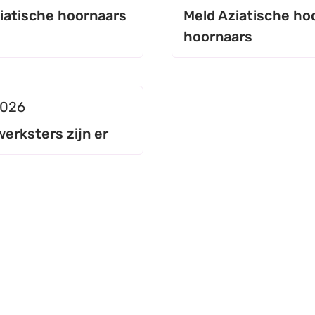
ziatische hoornaars
Meld Aziatische ho
hoornaars
rksters zijn er
ceerd op
2026
erksters zijn er