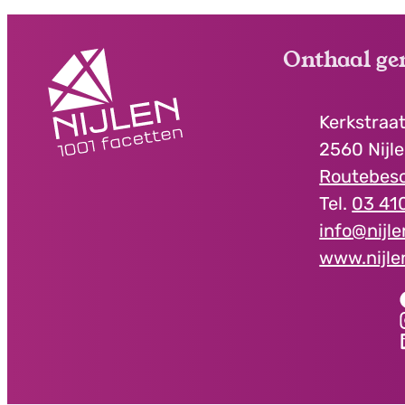
Onthaal ge
Contact
Adres
Kerkstraat
,
2560
Nijl
Routebesc
03 410
E-mail
info
@
nijl
Website
www.nijle
Facebook
Onth
Instagram
Ont
LinkedIn
Onth