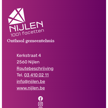
Contact & openingsuren
Onthaal gemeentehuis
Adres
Kerkstraat 4
,
2560
Nijlen
Routebeschrijving
03 410 02 11
E-mail
info
@
nijlen.be
Website
www.nijlen.be
Facebook
Onthaal gemeentehuis
Instagram
Onthaal gemeentehuis