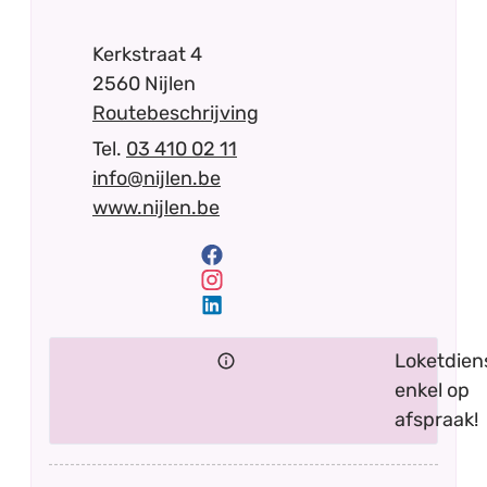
Adres
Kerkstraat 4
,
2560
Nijlen
Routebeschrijving
03 410 02 11
E-mail
info
@
nijlen.be
Website
www.nijlen.be
Facebook
Onthaal gemeentehuis
Instagram
Onthaal gemeentehuis
LinkedIn
Onthaal gemeentehuis
Loketdien
enkel op
afspraak!