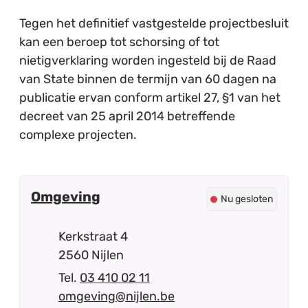
Tegen het definitief vastgestelde projectbesluit
kan een beroep tot schorsing of tot
nietigverklaring worden ingesteld bij de Raad
van State binnen de termijn van 60 dagen na
publicatie ervan conform artikel 27, §1 van het
decreet van 25 april 2014 betreffende
complexe projecten.
Contact
Omgeving
Nu gesloten
Adres
Kerkstraat 4
,
2560
Nijlen
03 410 02 11
E-mail
omgeving
@
nijlen.be