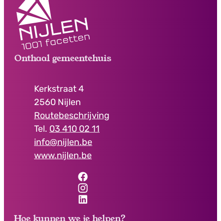
Contact & openingsuren
Onthaal gemeentehuis
Adres
Kerkstraat 4
,
2560
Nijlen
Routebeschrijving
03 410 02 11
E-mail
info
@
nijlen.be
Website
www.nijlen.be
Facebook
Onthaal gemeentehuis
Instagram
Onthaal gemeentehuis
LinkedIn
Onthaal gemeentehuis
Hoe kunnen we je helpen?