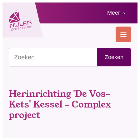
Naar inhoud
Meer
Nijlen
MENU
Zoeken in jouw gemeente
Zoeken
Herinrichting 'De Vos-
Kets' Kessel - Complex
project