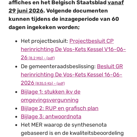
affiches en het Belgisch Staatsblad
vanaf
29 juni 2026
. Volgende documenten
kunnen tijdens de inzageperiode van 60
dagen ingekeken worden;
Het projectbesluit:
Projectbesluit CP
herinrichting De Vos-Kets Kessel V16-06-
26
8,2 Mb
(pdf)
De gemeenteraadsbeslissing:
Besluit GR
herinrichting De Vos-Kets Kessel 16-06-
2026
835,5 Kb
(pdf)
Bijlage 1: stukken ikv de
omgevingsvergunning
Bijlage 2: RUP en grafisch plan
Bijlage 3: antwoordnota
Het MER waarop de synthesenota
gebaseerd is en de kwaliteitsbeoordeling