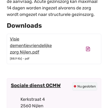
de aanvraag. Acute gezinszorg kan maximaal
14 dagen worden ingezet alvorens de zorg
wordt omgezet naar structurele gezinszorg.
Downloads
Visie
dementievriendelijke
zorg Nijlen.pdf
88,9 Kb
pdf
Contact
Sociale dienst OCMW
Nu gesloten
Adres
Kerkstraat 4
,
2560
Nijlen