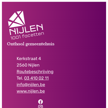
Contact & openingsuren
Onthaal gemeentehuis
Adres
Kerkstraat 4
,
2560
Nijlen
Routebeschrijving
03 410 02 11
E-mail
info
@
nijlen.be
Website
www.nijlen.be
Facebook
Onthaal gemeentehuis