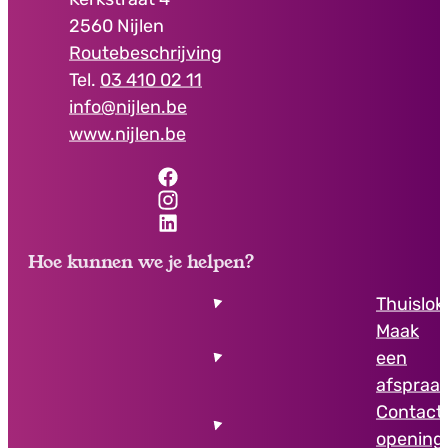
,
2560
Nijlen
Routebeschrijving
03 410 02 11
E-mail
info
@
nijlen.be
Website
www.nijlen.be
Facebook
Onthaal gemeentehuis
Instagram
Onthaal gemeentehuis
LinkedIn
Onthaal gemeentehuis
Hoe kunnen we je helpen?
Thuislok
Maak
een
afspraa
Contact
opening