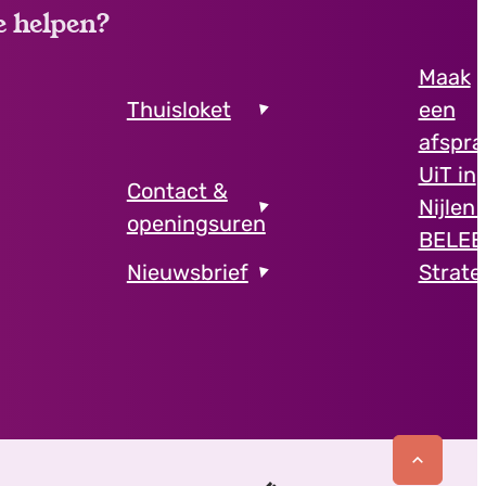
e helpen?
Maak
Thuisloket
een
afspra
UiT in
Contact &
Nijlen 
openingsuren
BELEE
Nieuwsbrief
Strate
Naar to