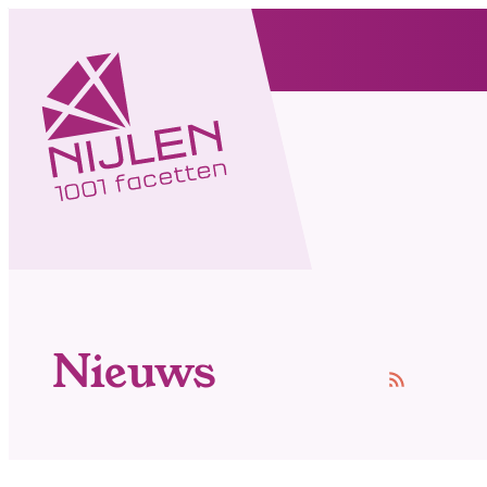
Naar inhoud
Ga naar verfijn of wijzig resul
Nijlen
Nieuws
RSS