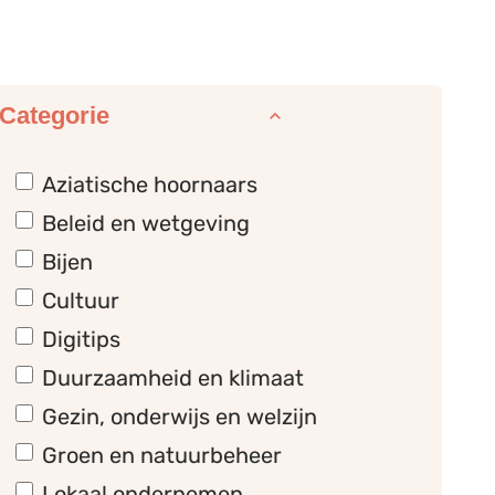
Filter op
Categorie
Aziatische hoornaars
Beleid en wetgeving
Bijen
Cultuur
Digitips
Duurzaamheid en klimaat
Gezin, onderwijs en welzijn
Groen en natuurbeheer
Lokaal ondernemen