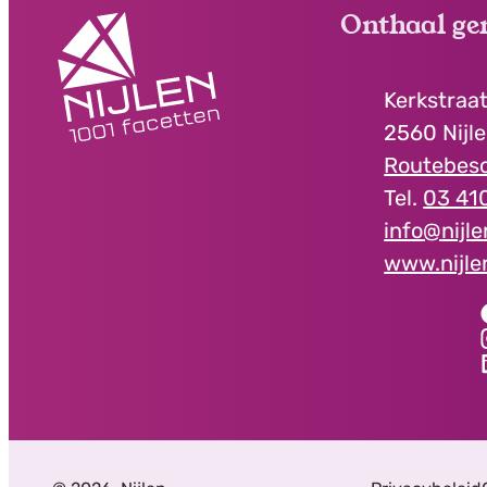
Onthaal ge
Contact
Adres
Kerkstraat
,
2560
Nijl
Routebesc
03 410
E-mail
info
@
nijl
Website
www.nijle
Facebook
Onth
Instagram
Ont
LinkedIn
Onth